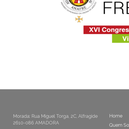
Home
Morada: Rua Miguel Torga, 2C, Alfragide
2610-086 AMADORA
Quem S