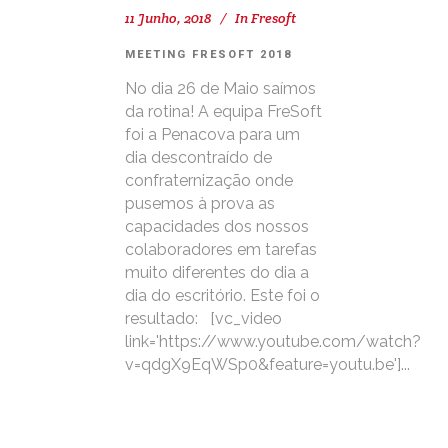
11 Junho, 2018
In
Fresoft
MEETING FRESOFT 2018
No dia 26 de Maio saímos
da rotina! A equipa FreSoft
foi a Penacova para um
dia descontraído de
confraternização onde
pusemos à prova as
capacidades dos nossos
colaboradores em tarefas
muito diferentes do dia a
dia do escritório. Este foi o
resultado: [vc_video
link='https://www.youtube.com/watch?
v=qdgX9EqWSp0&feature=youtu.be']...